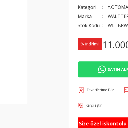
Kategori
Y.OTOMA
Marka
WALTTE
Stok Kodu
WLTBRW
11.00
% İndirimli
SATIN ALM
Karşılaştır
Size özel iskontolu f