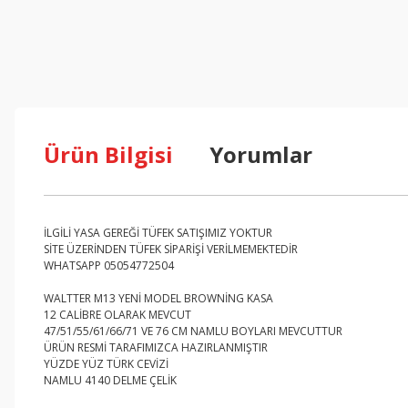
Ürün Bilgisi
Yorumlar
İLGİLİ YASA GEREĞİ TÜFEK SATIŞIMIZ YOKTUR
SİTE ÜZERİNDEN TÜFEK SİPARİŞİ VERİLMEMEKTEDİR
WHATSAPP 05054772504
WALTTER M13 YENİ MODEL BROWNİNG KASA
12 CALİBRE OLARAK MEVCUT
47/51/55/61/66/71 VE 76 CM NAMLU BOYLARI MEVCUTTUR
ÜRÜN RESMİ TARAFIMIZCA HAZIRLANMIŞTIR
YÜZDE YÜZ TÜRK CEVİZİ
NAMLU 4140 DELME ÇELİK