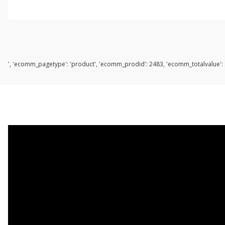
', 'ecomm_pagetype': 'product', 'ecomm_prodid': 2483, 'ecomm_totalvalue': s