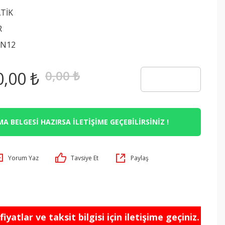
TİK
R
N12
0,00 ₺
0,00 ₺
A BELGESİ HAZIRSA İLETİŞİME GEÇEBİLİRSİNİZ !
Yorum Yaz
Tavsiye Et
Paylaş
iyatlar ve taksit bilgisi için iletişime geçiniz.