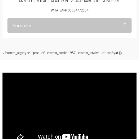
KARGO ÜCRETİ ALICIYA AİTTİR PTT VE ARAS KARGO İLE GÖNDERİM
WHATSAPP 05054772504
Yorumlar
Bu ürüne ilk yorumu siz yapın!
', 'ecomm_pagetype': 'product', 'ecomm_prodid': 957, 'ecomm_totalvalue': sonfiyat });
Yorum Yaz