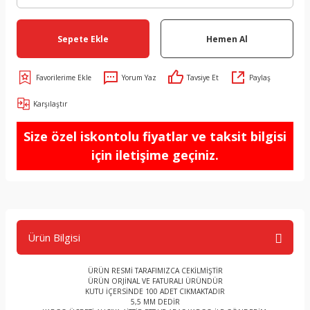
Sepete Ekle
Hemen Al
Yorum Yaz
Tavsiye Et
Paylaş
Karşılaştır
Size özel iskontolu fiyatlar ve taksit bilgisi
için iletişime geçiniz.
Ürün Bilgisi
ÜRÜN RESMİ TARAFIMIZCA CEKİLMİŞTİR
ÜRÜN ORJİNAL VE FATURALI ÜRÜNDÜR
KUTU İÇERSİNDE 100 ADET CIKMAKTADIR
5,5 MM DEDİR