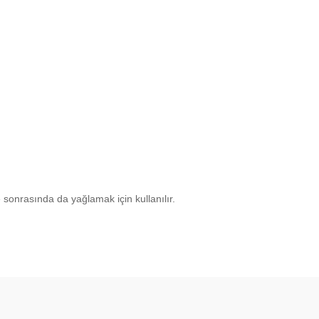
sonrasında da yağlamak için kullanılır.
Bu ürüne ilk yorumu siz yapın!