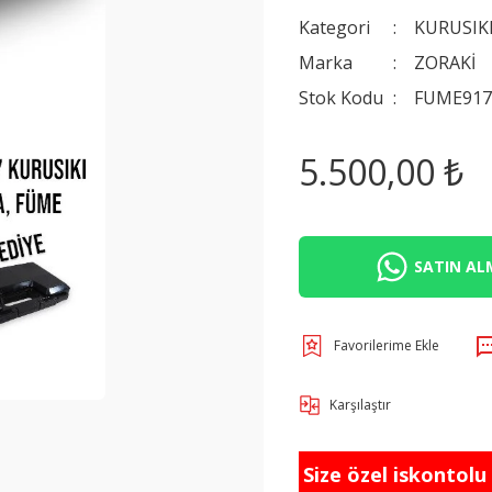
Kategori
KURUSIK
Marka
ZORAKİ
Stok Kodu
FUME91
5.500,00 ₺
SATIN ALM
Karşılaştır
Size özel iskontolu f