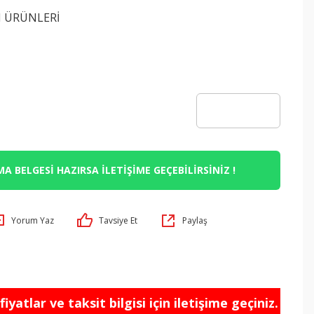
I ÜRÜNLERİ
7
A BELGESİ HAZIRSA İLETİŞİME GEÇEBİLİRSİNİZ !
Yorum Yaz
Tavsiye Et
Paylaş
iyatlar ve taksit bilgisi için iletişime geçiniz.