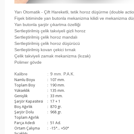
Yarı Otomatik - Çift Hareketli, tetik horoz düşürme (double acti
Fişek bitiminde yan butonla mekanizma kilidi ve mekanizma d
Yan butonla şarjör çıkartma özelliği
Sertleştirilmiş çelik takviyeli gizli horoz
Sertleştirilmiş çelik horoz mandalı
Sertleştirilmiş çelik horoz düşürücü
Sertleştirilmiş kovan çekici tırnak
Çelik takviyeli zamak mekanizma (kızak)
Polimer gövde
Kalibre
:
9 mm. P.A.K.
Namlu Boyu
:
107 mm.
Toplam Boy
:
190 mm.
Yükseklik
:
135 mm.
Genişlik
:
33 mm.
Şarjör Kapasitesi
:
17 + 1
Boş Ağırlık
:
870 gr.
Şarjör Dolu
:
968 gr.
Toplam Ağırlık
Parça Adedi
:
51 Ad.
Ortam Çalışma
:
-15°… +50°
Sıcaklığı