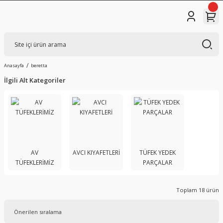
Anasayfa
beretta
İlgili Alt Kategoriler
AV
AVCI KIYAFETLERİ
TÜFEK YEDEK
TÜFEKLERİMİZ
PARÇALAR
Toplam 18 ürün