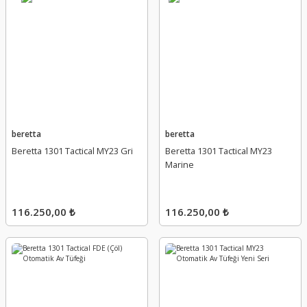
beretta
beretta
Beretta 1301 Tactical MY23 Gri
Beretta 1301 Tactical MY23
Marine
116.250,00 ₺
116.250,00 ₺