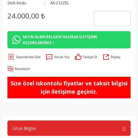
Stok Kodu
AK-212ZEL
24.000,00 ₺
SATIN ALMA BELGESİ HAZIRSA İLETİŞİME
GEÇEBİLİRSİNİZ !
Yorum Yaz
Tavsiye Et
Paylaş
Karşılaştır
Size özel iskontolu fiyatlar ve taksit bilgisi
için iletişime geçiniz.
Ürün Bilgisi