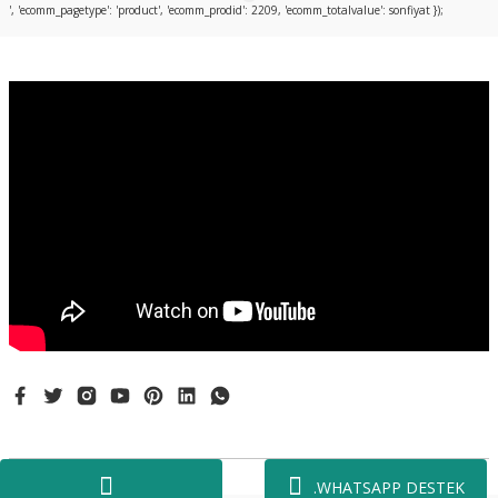
', 'ecomm_pagetype': 'product', 'ecomm_prodid': 2209, 'ecomm_totalvalue': sonfiyat });
.
WHATSAPP DESTEK