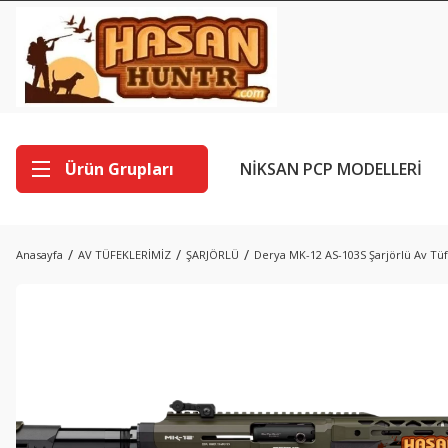
Ürün Grupları
NİKSAN PCP MODELLERİ
Anasayfa
AV TÜFEKLERİMİZ
ŞARJÖRLÜ
Derya MK-12 AS-103S Şarjörlü Av Tüf