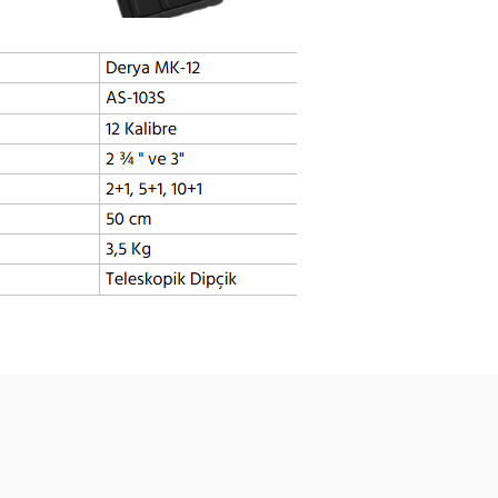
Bu ürüne ilk yorumu siz yapın!
Yorum Yaz