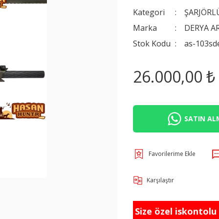
Kategori
ŞARJÖRL
Marka
DERYA A
Stok Kodu
as-103sd
26.000,00 ₺
SATIN ALM
Karşılaştır
Size özel iskontolu f