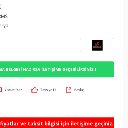
Ü
RMS
erya
A BELGESİ HAZIRSA İLETİŞİME GEÇEBİLİRSİNİZ !
Yorum Yaz
Tavsiye Et
Paylaş
iyatlar ve taksit bilgisi için iletişime geçiniz.