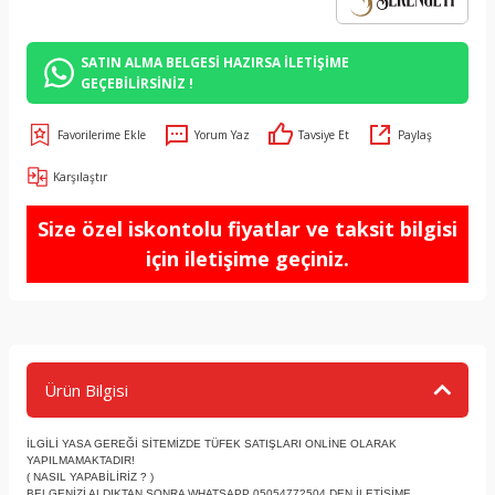
SATIN ALMA BELGESİ HAZIRSA İLETİŞİME
GEÇEBİLİRSİNİZ !
Yorum Yaz
Tavsiye Et
Paylaş
Karşılaştır
Size özel iskontolu fiyatlar ve taksit bilgisi
için iletişime geçiniz.
Ürün Bilgisi
İLGİLİ YASA GEREĞİ SİTEMİZDE TÜFEK SATIŞLARI ONLİNE OLARAK
YAPILMAMAKTADIR!
( NASIL YAPABİLİRİZ ? )
BELGENİZİ ALDIKTAN SONRA WHATSAPP 05054772504 DEN İLETİŞİME