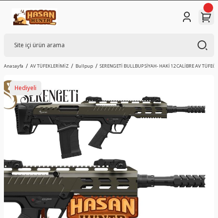
Anasayfa
AV TÜFEKLERİMİZ
Bullpup
SERENGETİ BULLBUP SİYAH- HAKİ 12 CALİBRE AV TÜFEĞİ
Hediyeli