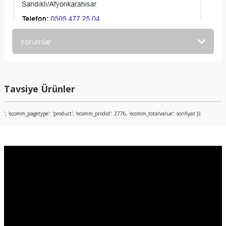
Yorumlar
Bu ürüne ilk yorumu siz yapın!
Tavsiye Ürünler
Yorum Yaz
', 'ecomm_pagetype': 'product', 'ecomm_prodid': 2776, 'ecomm_totalvalue': sonfiyat });